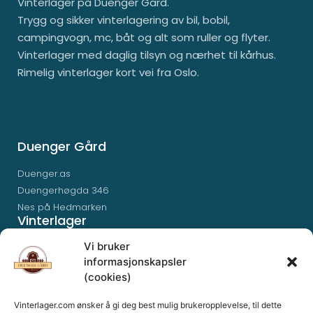
Vinterlager på Duenger Gård.
Trygg og sikker vinterlagering av bil, bobil,
campingvogn, mc, båt og alt som ruller og flyter.
Vinterlager med daglig tilsyn og nærhet til kårhus.
Rimelig vinterlager kort vei fra Oslo.
Duenger Gård
Duenger.as
Duengerhøgda 346
Nes på Hedmarken
Vinterlager
Vi bruker
Priser
informasjonskapsler
Bestill plass
(cookies)
Info og vilkår
Priskalkulator
Vinterlager.com ønsker å gi deg best mulig brukeropplevelse, til dette